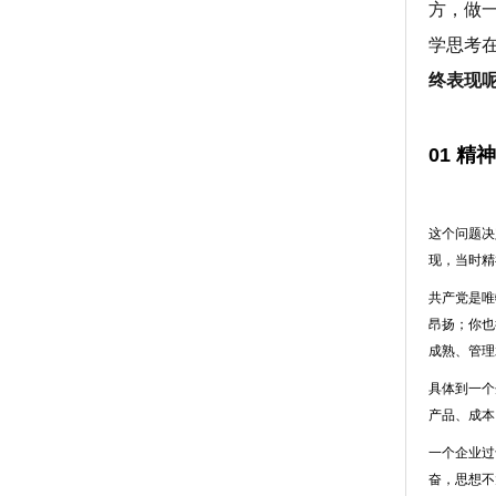
方，做
学思考
终表现
01 
这个问题决
现，当时精
共产党是唯
昂扬；你也
成熟、管理
具体到一个
产品、成本
一个企业过
奋，思想不