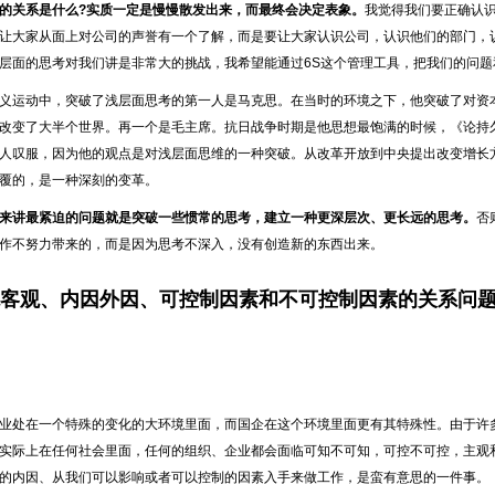
的关系是什么?实质一定是慢慢散发出来，而最终会决定表象。
我觉得我们要正确认
让大家从面上对公司的声誉有一个了解，而是要让大家认识公司，认识他们的部门，
层面的思考对我们讲是非常大的挑战，我希望能通过6S这个管理工具，把我们的问
义运动中，突破了浅层面思考的第一人是马克思。在当时的环境之下，他突破了对资
改变了大半个世界。再一个是毛主席。抗日战争时期是他思想最饱满的时候，《论持
人叹服，因为他的观点是对浅层面思维的一种突破。从改革开放到中央提出改变增长
覆的，是一种深刻的变革。
来讲最紧迫的问题就是突破一些惯常的思考，建立一种更深层次、更长远的思考。
否
作不努力带来的，而是因为思考不深入，没有创造新的东西出来。
主观客观、内因外因、可控制因素
和不可控制因素的关系问
业处在一个特殊的变化的大环境里面，而国企在这个环境里面更有其特殊性。由于许
实际上在任何社会里面，任何的组织、企业都会面临可知不可知，可控不可控，主观
的内因、从我们可以影响或者可以控制的因素入手来做工作，是蛮有意思的一件事。