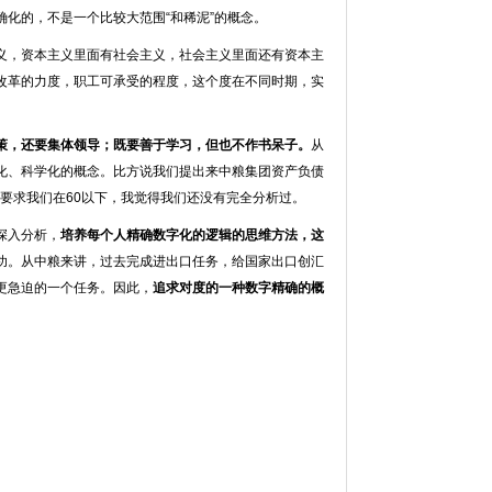
化的，不是一个比较大范围“和稀泥”的概念。
义，资本主义里面有社会主义，社会主义里面还有资本主
改革的力度，职工可承受的程度，这个度在不同时期，实
策，还要集体领导；既要善于学习，但也不作书呆子。
从
化、科学化的概念。比方说我们提出来中粮集团资产负债
产要求我们在60以下，我觉得我们还没有完全分析过。
深入分析，
培养每个人精确数字化的逻辑的思维方法，这
功。从中粮来讲，过去完成进出口任务，给国家出口创汇
更急迫的一个任务。因此，
追求对度的一种数字精确的概