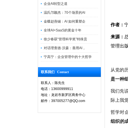
企业AI转型之道
温氏邝颖杰：70个场景的AI
金蝶赵燕锡：AI 如何重塑企
作者：
全球AI+SaaS的黄金十年
来源：
徐少春获“管理科学奖”特殊贡
管理出
对话理查德·沃森：善用AI，
宁高宁：企业管理中的十大哲学
从党的
联系我们 Contact
是一种
联系人：陈先生
电话：13600999911
我们先
地址：龙岩市新罗区商务中心
际上我
邮件：397005277@QQ.com
哲学对
组织的