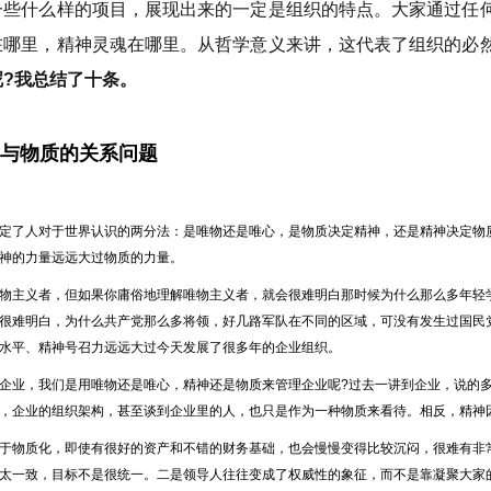
一些什么样的项目，展现出来的一定是组织的特点。大家通过任
在哪里，精神灵魂在哪里。从哲学意义来讲，这代表了组织的必
呢?我总结了十条。
精神与物质的关系问题
定了人对于世界认识的两分法：是唯物还是唯心，是物质决定精神，还是精神决定物
神的力量远远大过物质的力量。
物主义者，但如果你庸俗地理解唯物主义者，就会很难明白那时候为什么那么多年轻
很难明白，为什么共产党那么多将领，好几路军队在不同的区域，可没有发生过国民
水平、精神号召力远远大过今天发展了很多年的企业组织。
企业，我们是用唯物还是唯心，精神还是物质来管理企业呢?过去一讲到企业，说的
，企业的组织架构，甚至谈到企业里的人，也只是作为一种物质来看待。相反，精神
于物质化，即使有很好的资产和不错的财务基础，也会慢慢变得比较沉闷，很难有非
太一致，目标不是很统一。二是领导人往往变成了权威性的象征，而不是靠凝聚大家